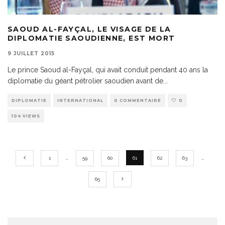
SAOUD AL-FAYÇAL, LE VISAGE DE LA
DIPLOMATIE SAOUDIENNE, EST MORT
9 JUILLET 2015
Le prince Saoud al-Fayçal, qui avait conduit pendant 40 ans la
diplomatie du géant pétrolier saoudien avant de
...
DIPLOMATIE
INTERNATIONAL
0 COMMENTAIRE
0
104 VIEWS
1
…
59
60
61
62
63
…
65