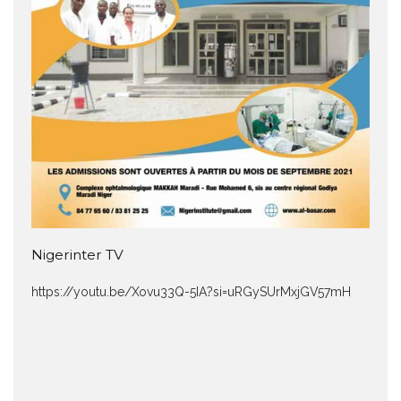
Nigerinter TV
https://youtu.be/Xovu33Q-5IA?si=uRGySUrMxjGV57mH