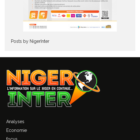
Posts by NigerInter
Analyses
Economie
focus