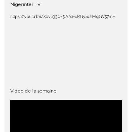
Nigerinter TV
https://youtu.be/Xovu33Q-5IA?si=uRGySUrMxjGV57mH
Video de la semaine