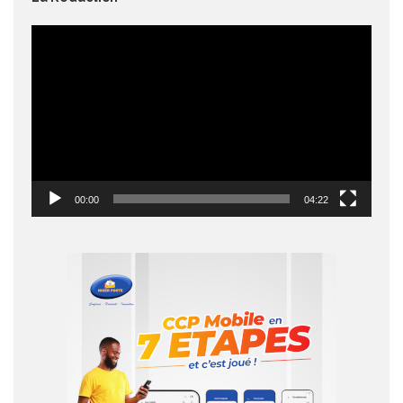
Lecteur
vidéo
00:00
04:22