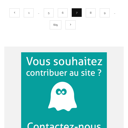
1
…
5
6
7
8
9
…
609