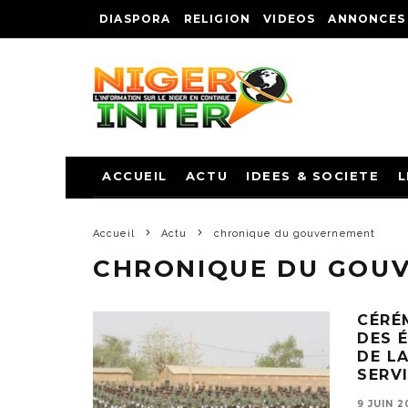
DIASPORA
RELIGION
VIDEOS
ANNONCES
ACCUEIL
ACTU
IDEES & SOCIETE
L
Accueil
Actu
chronique du gouvernement
CHRONIQUE DU GOU
CÉRÉ
DES É
DE L
SERV
9 JUIN 2