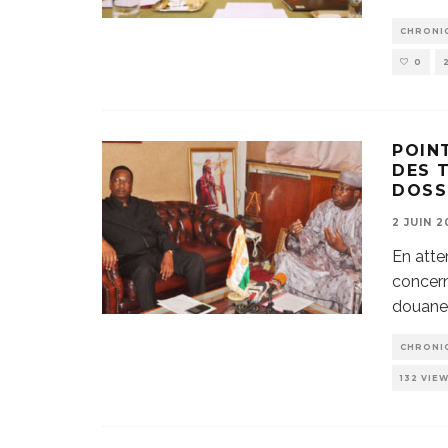
CHRONI
0
POIN
DES 
DOS
2 JUIN 2
En atte
concern
douane
CHRONI
132 VIE