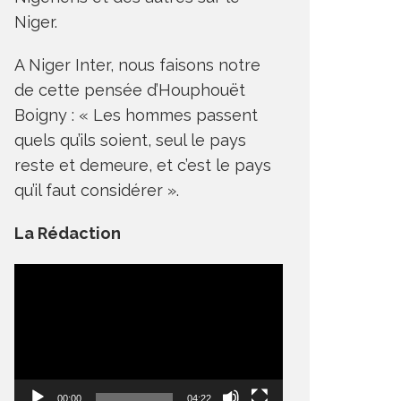
Niger.
A Niger Inter, nous faisons notre
de cette pensée d’Houphouët
Boigny : « Les hommes passent
quels qu’ils soient, seul le pays
reste et demeure, et c’est le pays
qu’il faut considérer ».
La Rédaction
Lecteur
vidéo
00:00
04:22