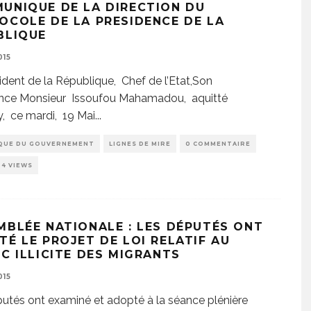
UNIQUE DE LA DIRECTION DU
OCOLE DE LA PRESIDENCE DE LA
BLIQUE
015
ident de la République, Chef de l’Etat,Son
ence Monsieur Issoufou Mahamadou, aquitté
, ce mardi, 19 Mai
...
QUE DU GOUVERNEMENT
LIGNES DE MIRE
0 COMMENTAIRE
84 VIEWS
MBLÉE NATIONALE : LES DÉPUTÉS ONT
TÉ LE PROJET DE LOI RELATIF AU
IC ILLICITE DES MIGRANTS
015
utés ont examiné et adopté à la séance plénière