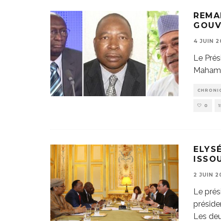
REMA
GOUV
4 JUIN 2
Le Prés
Mahamad
CHRONI
0
ELYS
ISSO
2 JUIN 2
Le prés
préside
Les de