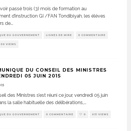
voir passé trois (3) mois de formation au
ent d’instruction GI /FAN Tondibiyah, les élèves
ers de
...
QUE DU GOUVERNEMENT
LIGNES DE MIRE
0 COMMENTAIRE
206 VIEWS
UNIQUE DU CONSEIL DES MINISTRES
NDREDI 05 JUIN 2015
015
il des Ministres s’est réuni ce jour, vendredi 05 juin
ns la salle habituelle des délibérations,
...
QUE DU GOUVERNEMENT
0 COMMENTAIRE
0
631 VIEWS