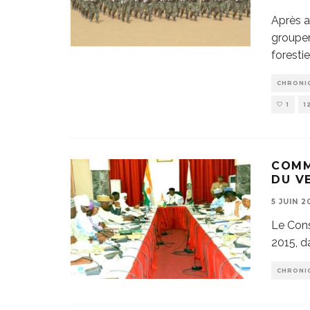
Après a
groupem
foresti
CHRONI
1
1
COMM
DU VE
5 JUIN 2
Le Conse
2015, da
CHRONI