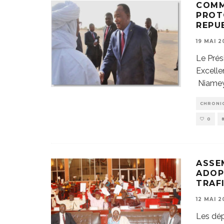
COMM
PROT
REPU
19 MAI 2
Le Prés
Excell
Niamey
CHRONI
0
ASSE
ADOP
TRAF
12 MAI 2
Les dép