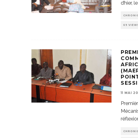
d’hier, l
CHRONI
69 VIEW
PREM
COMM
AFRI
(MAE
POIN
SESS
11 MAI 20
Premièr
Mécanis
réflexio
CHRONI