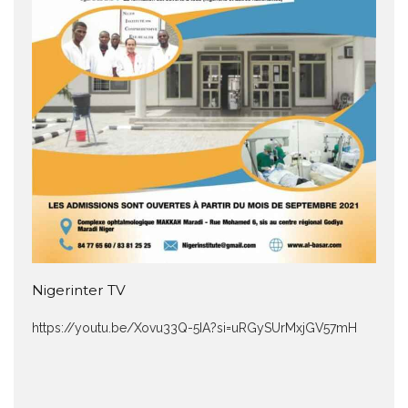
Nigerinter TV
https://youtu.be/Xovu33Q-5IA?si=uRGySUrMxjGV57mH