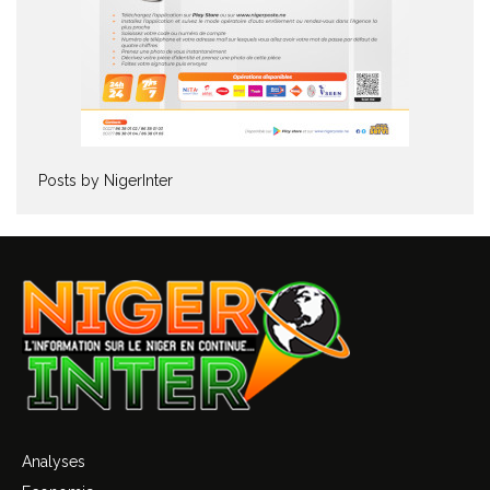
Posts by NigerInter
Analyses