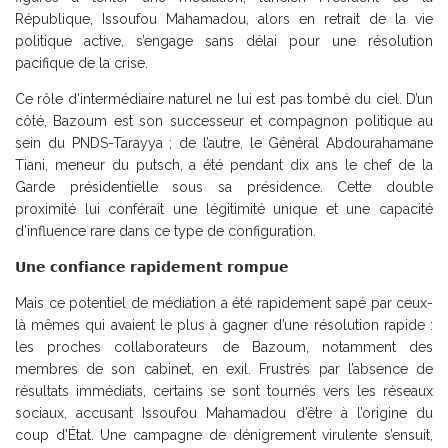
République, Issoufou Mahamadou, alors en retrait de la vie
politique active, s’engage sans délai pour une résolution
pacifique de la crise.
Ce rôle d’intermédiaire naturel ne lui est pas tombé du ciel. D’un
côté, Bazoum est son successeur et compagnon politique au
sein du PNDS-Tarayya ; de l’autre, le Général Abdourahamane
Tiani, meneur du putsch, a été pendant dix ans le chef de la
Garde présidentielle sous sa présidence. Cette double
proximité lui conférait une légitimité unique et une capacité
d’influence rare dans ce type de configuration.
𝗨𝗻𝗲 𝗰𝗼𝗻𝗳𝗶𝗮𝗻𝗰𝗲 𝗿𝗮𝗽𝗶𝗱𝗲𝗺𝗲𝗻𝘁 𝗿𝗼𝗺𝗽𝘂𝗲
Mais ce potentiel de médiation a été rapidement sapé par ceux-
là mêmes qui avaient le plus à gagner d’une résolution rapide :
les proches collaborateurs de Bazoum, notamment des
membres de son cabinet, en exil. Frustrés par l’absence de
résultats immédiats, certains se sont tournés vers les réseaux
sociaux, accusant Issoufou Mahamadou d’être à l’origine du
coup d’État. Une campagne de dénigrement virulente s’ensuit,