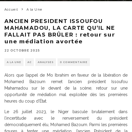
Accueil
A la Une
ANCIEN PRESIDENT ISSOUFOU
MAHAMADOU, LA CARTE QU’IL NE
FALLAIT PAS BRÛLER : 𝗿𝗲𝘁𝗼𝘂𝗿 𝘀𝘂𝗿
𝘂𝗻𝗲 𝗺𝗲́𝗱𝗶𝗮𝘁𝗶𝗼𝗻 𝗮𝘃𝗼𝗿𝘁𝗲́𝗲
22 OCTOBRE 2025
A LA UNE
AC
ANALYSES
0 COMMENTAIRE
Alors que l’appel de Mo Ibrahim en faveur de la libération de
Mohamed Bazoum remet l’ancien président Issoufou
Mahamadou sur le devant de la scène, retour sur une
opportunité de médiation mal exploitée dès les premières
heures du coup d’État.
Le 26 juillet 2023, le Niger bascule brutalement dans
l’incertitude avec le renversement du président
démocratiquement élu, Mohamed Bazoum. Parmi les premières
figures à tenter une médiation, l’ancien Président de la