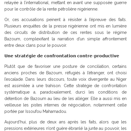
relayée à l’international, mettant en avant une supposée guerre
pour le contrôle de la rente pétrolière nigérienne.
Or, ces accusations peinent à résister à l’épreuve des faits.
Plusieurs enquêtes de la presse nigérienne ont mis en lumière
des circuits de distribution de ces rentes sous le régime
Bazoum, complexifiant la narration d’un simple affrontement
entre deux clans pour le pouvoir.
𝗨𝗻𝗲 𝘀𝘁𝗿𝗮𝘁𝗲́𝗴𝗶𝗲 𝗱𝗲 𝗰𝗼𝗻𝗳𝗿𝗼𝗻𝘁𝗮𝘁𝗶𝗼𝗻 𝗰𝗼𝗻𝘁𝗿𝗲-𝗽𝗿𝗼𝗱𝘂𝗰𝘁𝗶𝘃𝗲
Plutôt que de favoriser une posture de conciliation, certains
anciens proches de Bazoum, réfugiés à l’étranger, ont choisi
l’escalade. Dans leurs discours, toute voix divergente au Niger
est assimilée à une trahison. Cette stratégie de confrontation
systématique a, paradoxalement, durci les conditions de
détention de Bazoum au lieu de les alléger. Elle a aussi mis en
veilleuse les pistes internes de négociation, notamment celle
portée par Issoufou Mahamadou.
Aujourd’hui, plus de deux ans après les faits, alors que les
pressions extérieures n’ont guère ébranlé la junte au pouvoir, les