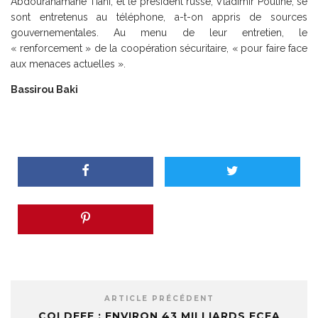
Abdourahamane Tiani, et le président russe, Vladimir Poutine, se
sont entretenus au téléphone, a-t-on appris de sources
gouvernementales. Au menu de leur entretien, le
« renforcement » de la coopération sécuritaire, « pour faire face
aux menaces actuelles ».
Bassirou Baki
ARTICLE PRÉCÉDENT
COLDEFF : ENVIRON 43 MILLIARDS FCFA