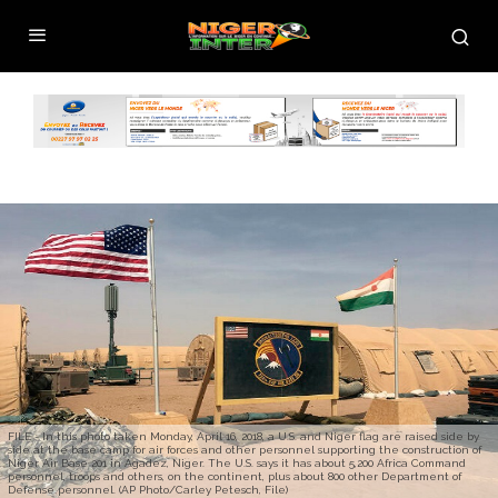
FILE - In this photo taken Monday, April 16, 2018, a U.S. and Niger flag are raised side by
side at the base camp for air forces and other personnel supporting the construction of
Niger Air Base 201 in Agadez, Niger. The U.S. says it has about 5,200 Africa Command
personnel, troops and others, on the continent, plus about 800 other Department of
Defense personnel. (AP Photo/Carley Petesch, File)