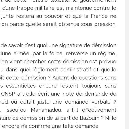
n d’une frappe militaire est maintenue contre le
a junte restera au pouvoir et que la France ne
on parce qu’elle serait obtenue sous pression.
de savoir c’est quoi une signature de démission
u’une armée, par la force, renverse un régime,
ion vient chercher, cette démission est prévue
ou dans quel règlement administratif et qu’elle
çoit cette démission ? Autant de questions sans
us essentielles encore restent toujours sans
 le CNSP a-t-elle écrit une note de demande de
d ou c’était juste une demande verbale ?
, Issoufou Mahamadou, a-t-il effectivement
ture de démission de la part de Bazoum ? Ni le
encore n’a confirmé une telle demande.