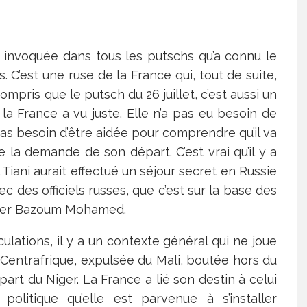
té invoquée dans tous les putschs qu’a connu le
. C’est une ruse de la France qui, tout de suite,
compris que le putsch du 26 juillet, c’est aussi un
la France a vu juste. Elle n’a pas eu besoin de
as besoin d’être aidée pour comprendre qu’il va
 la demande de son départ. C’est vrai qu’il y a
Tiani aurait effectué un séjour secret en Russie
ec des officiels russes, que c’est sur la base des
erser Bazoum Mohamed.
culations, il y a un contexte général qui ne joue
Centrafrique, expulsée du Mali, boutée hors du
part du Niger. La France a lié son destin à celui
olitique qu’elle est parvenue à s’installer