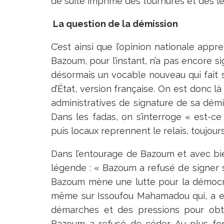
de suite imprimé des tournures et des le
La question de la démission
C’est ainsi que l’opinion nationale appr
Bazoum, pour l’instant, n’a pas encore si
désormais un vocable nouveau qui fait
d’État, version française. On est donc là
administratives de signature de sa dém
Dans les fadas, on s’interroge « est-c
puis locaux reprennent le relais, toujou
Dans l’entourage de Bazoum et avec bie
légende : « Bazoum a refusé de signer
Bazoum mène une lutte pour la démocrati
même sur Issoufou Mahamadou qui, a en 
démarches et des pressions pour obte
Bazoum a refusé de céder. Au plus for