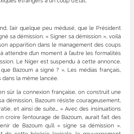
xiques étrangers à un coup d’État.
end, l’air quelque peu médusé, que le Président
gné sa démission. « Signer sa démission », voilà
 son apparition dans le management des coups
 à attendre d’un moment à l’autre les formalités
ission. Le Niger est suspendu à cette annonce.
e que Bazoum a signé ? ». Les médias français,
rs dans la même lancée.
n sûr la connexion française, on construit une
 sa démission, Bazoum résiste courageusement,
e, et ainsi de suite…. » Avec des insinuations
croire l’entourage de Bazoum, aurait fait des
nir de Bazoum qu’il « signe sa démission ».
t de cette hérésie lexicale, le gouvernement