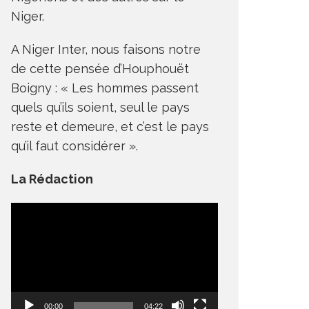
Niger.
A Niger Inter, nous faisons notre
de cette pensée d’Houphouët
Boigny : « Les hommes passent
quels qu’ils soient, seul le pays
reste et demeure, et c’est le pays
qu’il faut considérer ».
La Rédaction
Lecteur
vidéo
00:00
04:22