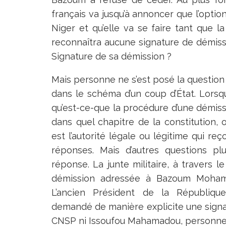
français va jusqu’à annoncer que l’optio
Niger et qu’elle va se faire tant que l
reconnaîtra aucune signature de démissi
Signature de sa démission ?
Mais personne ne s’est posé la question 
dans le schéma d’un coup d’État. Lorsq
qu’est-ce-que la procédure d’une démiss
dans quel chapitre de la constitution, 
est l’autorité légale ou légitime qui re
réponses. Mais d’autres questions pl
réponse. La junte militaire, à travers
démission adressée à Bazoum Mohame
L’ancien Président de la République
demandé de manière explicite une signa
CNSP ni Issoufou Mahamadou, personne 