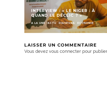
 UNE
99ÈME ANNIVERSAIRE DE LA
NE AU
FONDATION DE L’ARMÉE
T DR
POPULAIRE DE CHINE (APL)
ANI
A LA UNE
ACTU
DÉFENSE ET SÉCURITÉ
IEWS
DIPLOMATIE
LAISSER UN COMMENTAIRE
Vous devez
vous connecter
pour publie