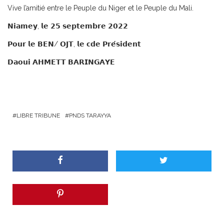
Vive l’amitié entre le Peuple du Niger et le Peuple du Mali.
𝗡𝗶𝗮𝗺𝗲𝘆, 𝗹𝗲 𝟮𝟱 𝘀𝗲𝗽𝘁𝗲𝗺𝗯𝗿𝗲 𝟮𝟬𝟮𝟮
𝗣𝗼𝘂𝗿 𝗹𝗲 𝗕𝗘𝗡/ 𝗢𝗝𝗧, 𝗹𝗲 𝗰𝗱𝗲 𝗣𝗿𝗲́𝘀𝗶𝗱𝗲𝗻𝘁
𝗗𝗮𝗼𝘂𝗶 𝗔𝗛𝗠𝗘𝗧𝗧 𝗕𝗔𝗥𝗜𝗡𝗚𝗔𝗬𝗘
LIBRE TRIBUNE
PNDS TARAYYA