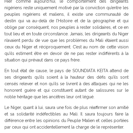
Hier comme aujourd’hui, le comportement des dirigeants
nigériens reste uniquement motivé par la conviction qu’entre les
peuples nigériens et maliens, il existe une communauté de
destin qui va au-delà de l’Histoire et de la géographie et qui
oblige par conséquent, nos peuples à rester solidaires, et ce en
tout lieu et en toute circonstance. Jamais, les dirigeants du Niger
n’avaient perdu de vue que les problèmes du Mali étaient aussi
ceux du Niger et réciproquement. C’est au nom de cette vision
qu’ils estiment être en devoir de ne pas rester indifférents à la
situation qui prévaut dans ce pays frère.
En tout état de cause, le pays de SOUNDIATA KEITA attend de
ses dirigeants qu’ils soient à la hauteur des défis qu’ils sont
censés relever et non qu’ils se livrent à des attaques qui ne les
honorent guère et qui constituent autant de salissures sur le
noble héritage que les ancêtres leur ont légué.
Le Niger, quant à lui, saura une fois de plus réaffirmer son amitié
et sa solidarité indéfectibles au Mali. Il saura toujours faire la
différence entre les opinions du Peuple Malien et celles portées
par ceux qui ont accidentellement la charge de le représenter.