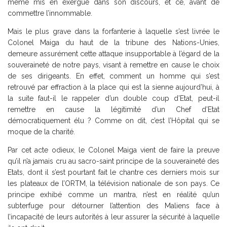
même mis en exergue dans son discours, et ce, avant de
commettre l’innommable.
Mais le plus grave dans la forfanterie à laquelle s’est livrée le
Colonel Maiga du haut de la tribune des Nations-Unies,
demeure assurément cette attaque insupportable à l’égard de la
souveraineté de notre pays, visant à remettre en cause le choix
de ses dirigeants. En effet, comment un homme qui s’est
retrouvé par effraction à la place qui est la sienne aujourd’hui, à
la suite faut-il le rappeler d’un double coup d’Etat, peut-il
remettre en cause la légitimité d’un Chef d’Etat
démocratiquement élu ? Comme on dit, c’est l’Hôpital qui se
moque de la charité.
Par cet acte odieux, le Colonel Maiga vient de faire la preuve
qu’il n’a jamais cru au sacro-saint principe de la souveraineté des
Etats, dont il s’est pourtant fait le chantre ces derniers mois sur
les plateaux de l’ORTM, la télévision nationale de son pays. Ce
principe exhibé comme un mantra, n’est en réalité qu’un
subterfuge pour détourner l’attention des Maliens face à
l’incapacité de leurs autorités à leur assurer la sécurité à laquelle