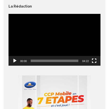
La Rédaction
Lecteur
vidéo
00:00
04:22