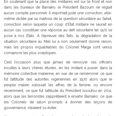
En soutenant que la place des militaires est sur le front et non
dans les bureaux de Bamako, le Président Bazoum ne réglait
aucun compte personnel. Il exprimait juste une conviction, elle-
même dictée par sa maitrise de la question sécuritaire au Sahel,
conviction selon laquelle un coup d’Etat militaire ne saurait en
aucun cas constituer une réponse au défi sécuritaire tel qu’il se
pose à nos Etats. A l’épreuve des faits, la dégradation de la
situation sécuritaire au Mali lui a non seulement donné raison,
mais les propos inqualifiables du Colonel Maiga sont venus
convaincre les plus sceptiques.
C’est l’occasion plus que jamais de renvoyer ces officiers
incultes à leurs chères études, en les invitant à puiser dans la
mémoire collective malienne, en vue de se remémorer ce que
fut l’attitude des autorités nigériennes en 1970 alors que le
peuple malien subissait les affres de la famine, ou encore
récemment, ce que fut l’attitude du Président Issoufou en 2011,
alors que les terroristes s’apprêtaient à envahir Bamako, ce que
les Colonels de salon prompts à donner des leçons de
gouvernance, n’avaient su éviter.