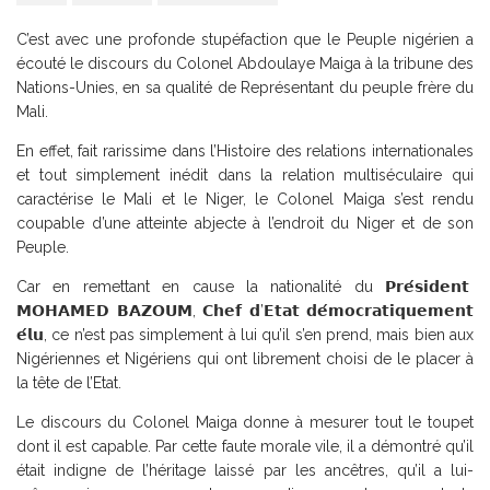
C’est avec une profonde stupéfaction que le Peuple nigérien a
écouté le discours du Colonel Abdoulaye Maiga à la tribune des
Nations-Unies, en sa qualité de Représentant du peuple frère du
Mali.
En effet, fait rarissime dans l’Histoire des relations internationales
et tout simplement inédit dans la relation multiséculaire qui
caractérise le Mali et le Niger, le Colonel Maiga s’est rendu
coupable d’une atteinte abjecte à l’endroit du Niger et de son
Peuple.
Car en remettant en cause la nationalité du 𝗣𝗿𝗲́𝘀𝗶𝗱𝗲𝗻𝘁
𝗠𝗢𝗛𝗔𝗠𝗘𝗗 𝗕𝗔𝗭𝗢𝗨𝗠, 𝗖𝗵𝗲𝗳 𝗱’𝗘𝘁𝗮𝘁 𝗱𝗲́𝗺𝗼𝗰𝗿𝗮𝘁𝗶𝗾𝘂𝗲𝗺𝗲𝗻𝘁
𝗲́𝗹𝘂, ce n’est pas simplement à lui qu’il s’en prend, mais bien aux
Nigériennes et Nigériens qui ont librement choisi de le placer à
la tête de l’Etat.
Le discours du Colonel Maiga donne à mesurer tout le toupet
dont il est capable. Par cette faute morale vile, il a démontré qu’il
était indigne de l’héritage laissé par les ancêtres, qu’il a lui-