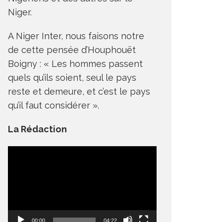
Niger.
A Niger Inter, nous faisons notre
de cette pensée d’Houphouët
Boigny : « Les hommes passent
quels qu’ils soient, seul le pays
reste et demeure, et c’est le pays
qu’il faut considérer ».
La Rédaction
Lecteur
vidéo
00:00
04:22