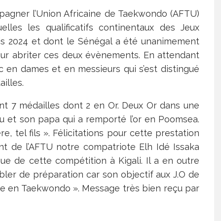
mpagner l’Union Africaine de Taekwondo (AFTU)
elles les qualificatifs continentaux des Jeux
is 2024 et dont le Sénégal a été unanimement
our abriter ces deux évènements. En attendant
roc en dames et en messieurs qui s’est distingué
illes.
ant 7 médailles dont 2 en Or. Deux Or dans une
u et son papa qui a remporté l’or en Poomsea.
re, tel fils ». Félicitations pour cette prestation
dent de l’AFTU notre compatriote Elh Idé Issaka
ue de cette compétition à Kigali. Il a en outre
er de préparation car son objectif aux J.O de
ique en Taekwondo ». Message très bien reçu par