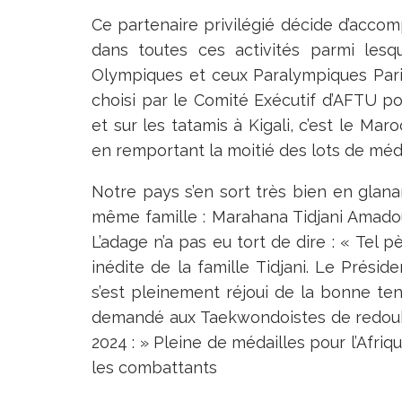
Ce partenaire privilégié décide d’acco
dans toutes ces activités parmi lesqu
Olympiques et ceux Paralympiques Par
choisi par le Comité Exécutif d’AFTU p
et sur les tatamis à Kigali, c’est le Ma
en remportant la moitié des lots de méda
Notre pays s’en sort très bien en glan
même famille : Marahana Tidjani Amado
L’adage n’a pas eu tort de dire : « Tel pè
inédite de la famille Tidjani. Le Prési
s’est pleinement réjoui de la bonne ten
demandé aux Taekwondoistes de redoubl
2024 : » Pleine de médailles pour l’Afr
les combattants