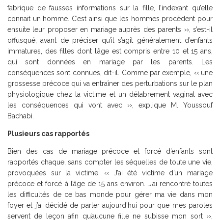
fabrique de fausses informations sur la fille, l’indexant qu’elle
connait un homme. C’est ainsi que les hommes procèdent pour
ensuite leur proposer en mariage auprès des parents ››, s’est-il
offusqué, avant de préciser qu’il s’agit généralement d’enfants
immatures, des filles dont l’âge est compris entre 10 et 15 ans,
qui sont données en mariage par les parents. Les
conséquences sont connues, dit-il. Comme par exemple, ‹‹ une
grossesse précoce qui va entraîner des perturbations sur le plan
physiologique chez la victime et un délabrement vaginal avec
les conséquences qui vont avec ››, explique M. Youssouf
Bachabi.
Plusieurs cas rapportés
Bien des cas de mariage précoce et forcé d’enfants sont
rapportés chaque, sans compter les séquelles de toute une vie,
provoquées sur la victime. ‹‹ J’ai été victime d’un mariage
précoce et forcé à l’âge de 15 ans environ. J’ai rencontré toutes
les difficultés de ce bas monde pour gérer ma vie dans mon
foyer et j’ai décidé de parler aujourd’hui pour que mes paroles
servent de leçon afin qu’aucune fille ne subisse mon sort ››,