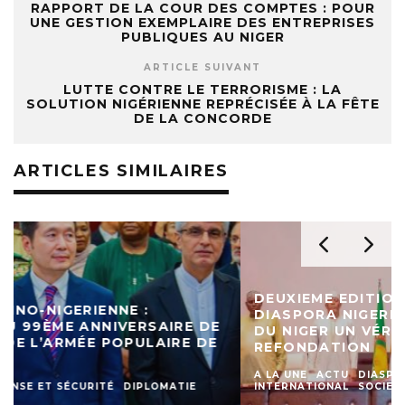
RAPPORT DE LA COUR DES COMPTES : POUR
UNE GESTION EXEMPLAIRE DES ENTREPRISES
PUBLIQUES AU NIGER
ARTICLE SUIVANT
LUTTE CONTRE LE TERRORISME : LA
SOLUTION NIGÉRIENNE REPRÉCISÉE À LA FÊTE
DE LA CONCORDE
ARTICLES SIMILAIRES
DEUXIEME EDITION DU FORUM DE LA
DIASPORA NIGERIENNE : LA 9ÈME RÉGION
DU NIGER UN VÉRITABLE PILIER POUR LA
REFONDATION
A LA UNE
ACTU
DIASPORA
DIPLOMATIE
INTERNATIONAL
SOCIETE