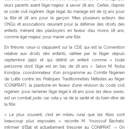
leurs parents avant l’âge majeur, à savoir 18 ans. Certes, d’après
le code civil nigérien, l’âge légal du mariage est de 15 ans pour
la fille et 18 ans pour le garçon. Mais plusieurs acteurs des
ONGs et associations œuvrant pour la défense des droits des
enfants mènent des plaidoyers en faveur d’au moins 18 ans,
comme âge majeur, pour marier une fille.
En théorie, ceux-ci s’appuient sur la CDE qui est la Convention
relative aux droits des enfants, ratifiée par le Niger depuis
septembre 1990 et qui définit un enfant comme « toute
personne dont l’âge est en bas de 18 ans ». Selon M. Noba
Kondjoa, coordonnateur d’un programme au Comité Nigérien
de Lutte contre les Pratiques Traditionnelles Néfastes au Niger
(CONIPRAT), la plaidoirie en faveur d’une révision du code civil
nigérien, pour ramener l’âge légal à 18 ans pour les deux sexes,
est un combat juste, car cela y va de la santé et du bien-être de
la fille.
« Le plus souvent, c’est en milieu rural que les filles sont
beaucoup plus exposées », raconte M. Youssouf Bachabi,
infirmier d’État et actuellement trésorier au CONIPRAT. ‹‹ On