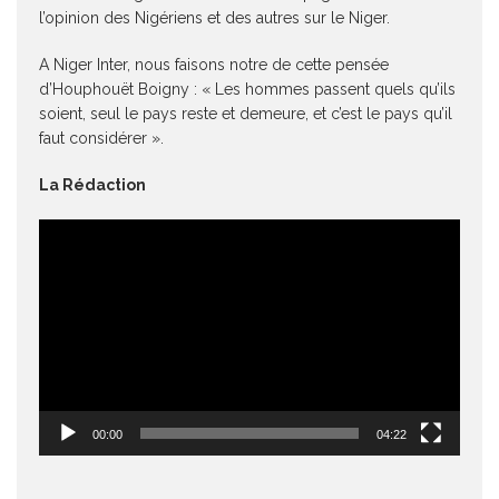
l’opinion des Nigériens et des autres sur le Niger.
A Niger Inter, nous faisons notre de cette pensée
d’Houphouët Boigny : « Les hommes passent quels qu’ils
soient, seul le pays reste et demeure, et c’est le pays qu’il
faut considérer ».
La Rédaction
Lecteur
vidéo
00:00
04:22