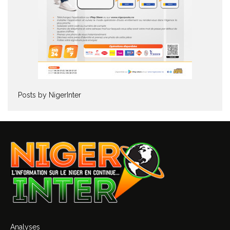
Posts by NigerInter
Analyses