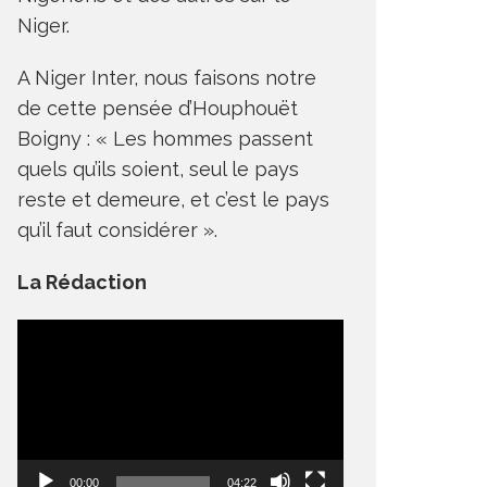
Niger.
A Niger Inter, nous faisons notre
de cette pensée d’Houphouët
Boigny : « Les hommes passent
quels qu’ils soient, seul le pays
reste et demeure, et c’est le pays
qu’il faut considérer ».
La Rédaction
Lecteur
vidéo
00:00
04:22