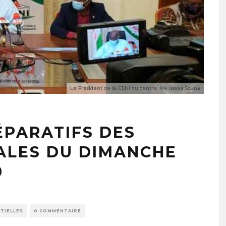
Le Président de la CENI au centre, Me Issaka Souna
ÉPARATIFS DES
ALES DU DIMANCHE
0
TIELLES
0 COMMENTAIRE