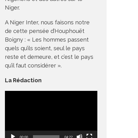
Niger.
A Niger Inter, nous faisons notre
de cette pensée d’Houphouët
Boigny : « Les hommes passent
quels qu’ils soient, seul le pays
reste et demeure, et c’est le pays
qu’il faut considérer ».
La Rédaction
Lecteur
vidéo
00:00
04:22