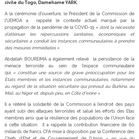
civile du Togo, Damehame YARK.
A la cérémonie d’ouverture, le Président de la Commission de
l’UEMOA a rappelé le contexte actuel marqué par la
propagation de la pandémie de la COVID-19 «
dont la nécessité
d’atténuer les répercussions sanitaires, économiques et
sécuritaires a conduit les instances communautaires à prendre
des mesures immédiates
»
Abdallah BOUREIMA a également relevé la persistance de la
menace terroriste au sein de l’espace communautaire
qui
« constitue une source de grave préoccupation pour les
Etats membres et les instances communautaires, notamment
au regard de la situation sécuritaire qui prévaut au Burkina, au
Mali, au Niger et, depuis peu, en Côte d’ivoire ».
Il a réitéré la solidarité de la Commission à l’endroit des pays
ayant subi des attaques terroristes et salué les efforts des Etas
membres ainsi que la résilience des populations de l’Union face
à cette situation. Il a rappelé la contribution financière de 60
milliards de francs CFA mise à disposition par la Conférence des
Chefs d’Etat et de Gouvernement de l’Union «
en vue du