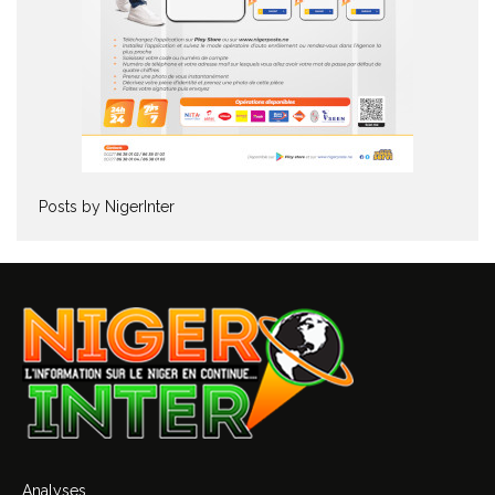
Posts by NigerInter
Analyses