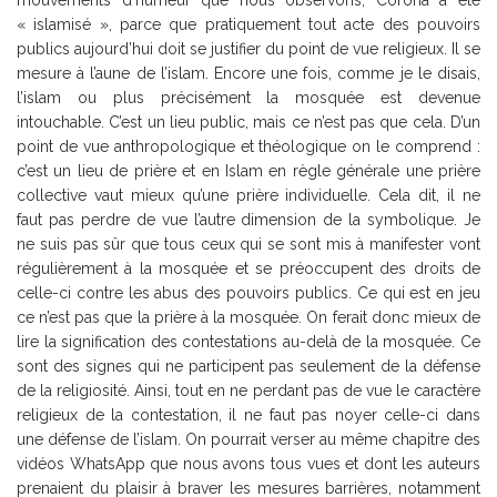
mouvements d’humeur que nous observons, Corona a été
« islamisé », parce que pratiquement tout acte des pouvoirs
publics aujourd’hui doit se justifier du point de vue religieux. Il se
mesure à l’aune de l’islam. Encore une fois, comme je le disais,
l’islam ou plus précisément la mosquée est devenue
intouchable. C’est un lieu public, mais ce n’est pas que cela. D’un
point de vue anthropologique et théologique on le comprend :
c’est un lieu de prière et en Islam en règle générale une prière
collective vaut mieux qu’une prière individuelle. Cela dit, il ne
faut pas perdre de vue l’autre dimension de la symbolique. Je
ne suis pas sûr que tous ceux qui se sont mis à manifester vont
régulièrement à la mosquée et se préoccupent des droits de
celle-ci contre les abus des pouvoirs publics. Ce qui est en jeu
ce n’est pas que la prière à la mosquée. On ferait donc mieux de
lire la signification des contestations au-delà de la mosquée. Ce
sont des signes qui ne participent pas seulement de la défense
de la religiosité. Ainsi, tout en ne perdant pas de vue le caractère
religieux de la contestation, il ne faut pas noyer celle-ci dans
une défense de l’islam. On pourrait verser au même chapitre des
vidéos WhatsApp que nous avons tous vues et dont les auteurs
prenaient du plaisir à braver les mesures barrières, notamment