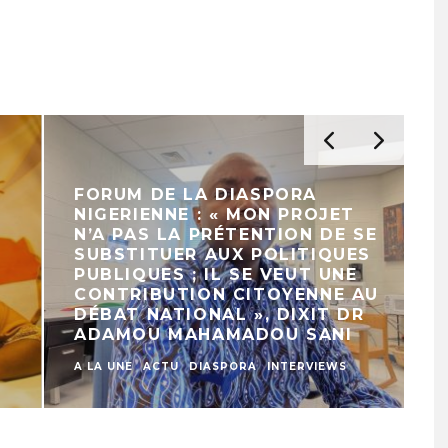
FORUM DE LA DIASPORA
NIGERIENNE : « MON PROJET
N’A PAS LA PRÉTENTION DE SE
SUBSTITUER AUX POLITIQUES
PUBLIQUES ; IL SE VEUT UNE
CONTRIBUTION CITOYENNE AU
DÉBAT NATIONAL », DIXIT DR
ADAMOU MAHAMADOU SANI
A
A LA UNE
ACTU
DIASPORA
INTERVIEWS
D