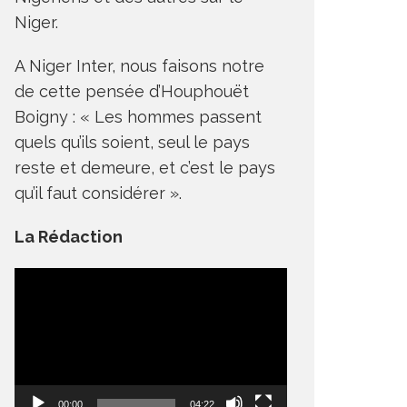
Niger.
A Niger Inter, nous faisons notre
de cette pensée d’Houphouët
Boigny : « Les hommes passent
quels qu’ils soient, seul le pays
reste et demeure, et c’est le pays
qu’il faut considérer ».
La Rédaction
Lecteur
vidéo
00:00
04:22