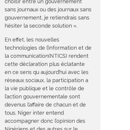
choisir entre un gouvernement
sans journaux ou des journaux sans
gouvernement, je retiendrais sans
hésiter la seconde solution ».
En effet, les nouvelles
technologies de l’information et de
la communication(NTICS) rendent
cette déclaration plus éclatante
COOPERATION SINO-
DEUXIE
en ce sens qu aujourd’hui avec les
NIGERIENNE : CÉLÉBRATION DU
DE LA D
réseaux sociaux, la participation a
99ÈME ANNIVERSAIRE DE LA
LA 9ÈM
FONDATION DE L’ARMÉE
VÉRITAB
la vie publique et le contrôle de
POPULAIRE DE CHINE (APL)
REFOND
l’action gouvernementale sont
 LA UNE
ACTU
DÉFENSE ET SÉCURITÉ
A LA UNE
A
devenus l’affaire de chacun et de
IPLOMATIE
INTERNATI
tous. Niger inter entend
accompagner donc l’opinion des
Nigériens et des autres sur le