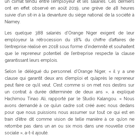
un climat tendu entre l’employeur et les salariés. Ces derniers
ont en effet observé en août 2019, une grève de 48 heures
suivie d’un sit-in à la devanture du siège national de la société à
Niamey.
Les quelque 388 salariés d’Orange Niger exigent de leur
employeur la rétrocession du 18% du chiffre d’affaires de
l’entreprise réalisé en 2018 sous forme d’indemnité et souhaitent
que le repreneur potentiel de l’entreprise respecte la clause
garantissant leurs emplois.
Selon le délégué du personnel d’Orange Niger, « il y a une
clause qui garantit deux ans d’emploi et qu’après le repreneur
peut faire ce qu’il veut. C’est comme si on met nos destins sur
un contrat à durée déterminée de deux ans », a expliqué
Hachimou Tinao Ali, rapporté par le Studio Kalangou. « Nous
avons demandé à ce qu’un cadre soit créé avec nous dedans
pour que nous puissions nous assumer sur tout ce qui est en
train d’être dit comme vision de telle manière à ce qu’on ne
retombe pas dans un an ou six mois dans une nouvelle crise
sociale », a-t-il ajouté.