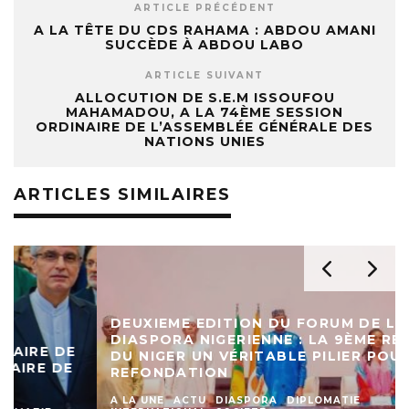
ARTICLE PRÉCÉDENT
A LA TÊTE DU CDS RAHAMA : ABDOU AMANI
SUCCÈDE À ABDOU LABO
ARTICLE SUIVANT
ALLOCUTION DE S.E.M ISSOUFOU
MAHAMADOU, A LA 74ÈME SESSION
ORDINAIRE DE L’ASSEMBLÉE GÉNÉRALE DES
NATIONS UNIES
ARTICLES SIMILAIRES
DEUXIEME EDITION DU FORUM DE LA
DIASPORA NIGERIENNE : LA 9ÈME RÉGION
DU NIGER UN VÉRITABLE PILIER POUR LA
REFONDATION
A LA UNE
ACTU
DIASPORA
DIPLOMATIE