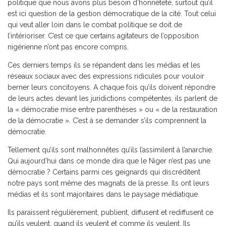
politique que nous avons plus besoin d’honnêteté, surtout qu’il
est ici question de la gestion démocratique de la cité. Tout celui
qui veut aller loin dans le combat politique se doit de
l’intérioriser. C’est ce que certains agitateurs de l’opposition
nigérienne n’ont pas encore compris.
Ces derniers temps ils se répandent dans les médias et les
réseaux sociaux avec des expressions ridicules pour vouloir
berner leurs concitoyens. A chaque fois qu’ils doivent répondre
de leurs actes devant les juridictions compétentes, ils parlent de
la « démocratie mise entre parenthèses » ou « de la restauration
de la démocratie ». C’est à se demander s’ils comprennent la
démocratie.
Tellement qu’ils sont malhonnêtes qu’ils l’assimilent à l’anarchie.
Qui aujourd’hui dans ce monde dira que le Niger n’est pas une
démocratie ? Certains parmi ces geignards qui discréditent
notre pays sont même des magnats de la presse. Ils ont leurs
médias et ils sont majoritaires dans le paysage médiatique.
Ils paraissent régulièrement, publient, diffusent et rediffusent ce
qu’ils veulent, quand ils veulent et comme ils veulent. Ils