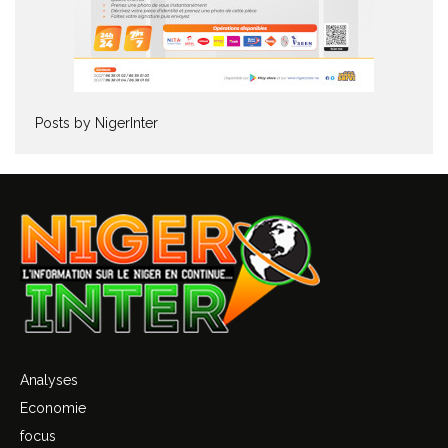
Posts by NigerInter
Analyses
Economie
focus