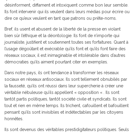
désinforment, diffament et intoxiquent comme bon leur semble.
Ils font intervenir qui ils veulent dans leurs médias pour écrire ou
dire ce qu’eux veulent en tant que patrons ou prête-noms.
Bref, ils usent et abusent de la liberté de la presse en violant
bien sûr l’éthique et la déontologie. Ils font de n’importe qui
journaliste, justifient et soutiennent toutes ses forfaitures. Quant à
l’usage dégoûtant et exécrable qu’ils font et qu’ils font faire des
réseaux sociaux, il est inimaginable et intolérable dans d’autres
démocraties qu’ils aiment pourtant citer en exemples.
Dans notre pays, ils ont tendance à transformer les réseaux
sociaux en réseaux antisociaux. Ils sont tellement obnubilés par
la fausseté, qu’ils ont réussi dans leur supercherie à créer une
véritable nébuleuse qu’ils appellent « opposition « . Ils sont
tantôt partis politiques, tantôt société civile et syndicats. Ils sont
tout et rien en même temps. Ils trichent, cafouillent et bafouillent
pensant qu’ils sont invisibles et indétectables par les citoyens
honnêtes.
Ils sont devenus des véritables prestidigitateurs politiques. Seuls