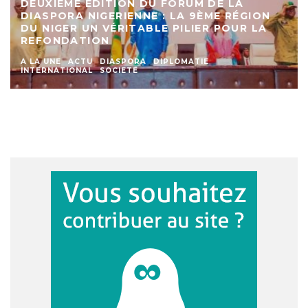
DEUXIEME EDITION DU FORUM DE LA
DIASPORA NIGERIENNE : LA 9ÈME RÉGION
DU NIGER UN VÉRITABLE PILIER POUR LA
REFONDATION
A LA UNE
ACTU
DIASPORA
DIPLOMATIE
INTERNATIONAL
SOCIETE