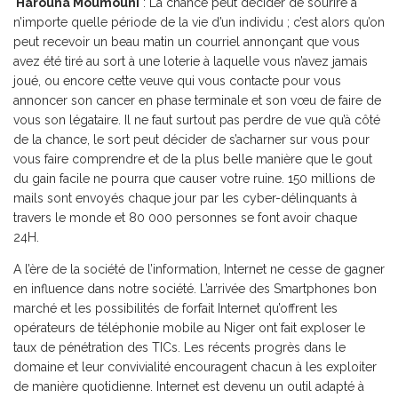
Harouna Moumouni
: La chance peut décider de sourire à
n’importe quelle période de la vie d’un individu ; c’est alors qu’on
peut recevoir un beau matin un courriel annonçant que vous
avez été tiré au sort à une loterie à laquelle vous n’avez jamais
joué, ou encore cette veuve qui vous contacte pour vous
annoncer son cancer en phase terminale et son vœu de faire de
vous son légataire. Il ne faut surtout pas perdre de vue qu’à côté
de la chance, le sort peut décider de s’acharner sur vous pour
vous faire comprendre et de la plus belle manière que le gout
du gain facile ne pourra que causer votre ruine. 150 millions de
mails sont envoyés chaque jour par les cyber-délinquants à
travers le monde et 80 000 personnes se font avoir chaque
24H.
A l’ère de la société de l’information, Internet ne cesse de gagner
en influence dans notre société. L’arrivée des Smartphones bon
marché et les possibilités de forfait Internet qu’offrent les
opérateurs de téléphonie mobile au Niger ont fait exploser le
taux de pénétration des TICs. Les récents progrès dans le
domaine et leur convivialité encouragent chacun à les exploiter
de manière quotidienne. Internet est devenu un outil adapté à