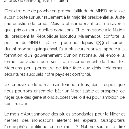
auprès de cette auguste institution.
C’est dire que de proche en proche, l’attitude du MNSD ne laisse
aucun doute sur leur ralliement à la majorité présidentielle. Juste
une question de temps. Mais le plus important c’est de savoir à
quel prix ou sous quelles conditions. Et le message à la Nation
du président la République Issoufou Mahamadou conforte la
position du MNSD : «C ’est pourquoi depuis 1999 et surtout
durant mon 1er quinquennat, j’ai à plusieurs reprises, appelé à la
formation d’un gouvernement d’union nationale. J’ai encore la
ferme conviction que seul le rassemblement de tous les
Nigériens peut permettre de faire face aux défis notamment
sécuritaires auxquels notre pays est confronté.
Je renouvelle donc ma main tendue à tous, dans l’espoir que
nous pourrons ensemble, bâtir un Niger stable et prospère, ce
Niger que des générations successives ont eu pour ambition de
construire. »
Le mois d’Aout annonce des pluies abondantes pour le Niger et
mêmes des inondations alertent les experts. Qu’apportera
l’atmosphère politique en ce mois ? Nul ne saurait le dire