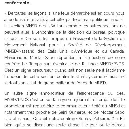
confortable.
« De toutes les façons, si une telle démarche est en cours nous
attendons d’être saisis à cet effet par le bureau politique national.
La section MNSD des USA tout comme les autres sections ne
peuvent aller à l’encontre de la décision du bureau politique
national ». Ce sont les propos du Président de la Section du
Mouvement National pour la Société de Développement
(MNSD-Nassara) des Etats Unis d’Amérique et du Canada,
Mahamadou Moctar Sabo répondant à la question de notre
confrère Le Temps sur l’éventualité de l’alliance MNSD/PNDS.
C’est un signe précurseur quand sait non seulement l’activisme
frondeur de cette section contre le Guri système et aussi et
surtout son statut de grand bailleur de fonds du MNSD.
Un autre signe annonciateur de l’efflorescence du deal
MNSD/PNDS c’est en soi l’analyse du journal Le Temps dont le
promoteur est réputé être le communicateur fieffé du MNSd et
notamment très proche de Seini Oumarou et de Moctar Sabo
cité plus haut. Que dit notre confrère Souley Zabeirou ? « Eh
bien, qu’ils se disent une seule chose : le jour où le bureau