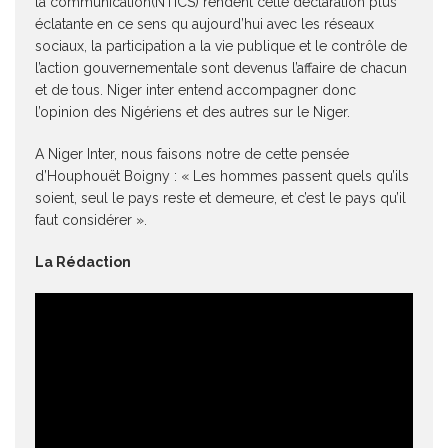
la communication(NTICS) rendent cette déclaration plus
éclatante en ce sens qu aujourd’hui avec les réseaux
sociaux, la participation a la vie publique et le contrôle de
l’action gouvernementale sont devenus l’affaire de chacun
et de tous. Niger inter entend accompagner donc
l’opinion des Nigériens et des autres sur le Niger.
A Niger Inter, nous faisons notre de cette pensée
d’Houphouët Boigny : « Les hommes passent quels qu’ils
soient, seul le pays reste et demeure, et c’est le pays qu’il
faut considérer ».
La Rédaction
Lecteur
vidéo