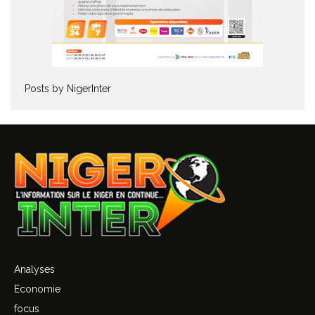
Posts by NigerInter
Analyses
Economie
focus