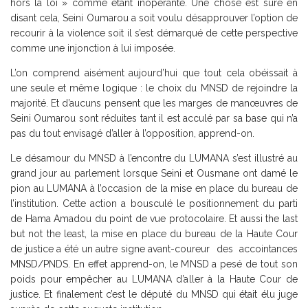
hors la loi » comme étant inopérante. Une chose est sûre en
disant cela, Seini Oumarou a soit voulu désapprouver l’option de
recourir à la violence soit il s’est démarqué de cette perspective
comme une injonction à lui imposée.
L’on comprend aisément aujourd’hui que tout cela obéissait à
une seule et même logique : le choix du MNSD de rejoindre la
majorité. Et d’aucuns pensent que les marges de manœuvres de
Seini Oumarou sont réduites tant il est acculé par sa base qui n’a
pas du tout envisagé d’aller à l’opposition, apprend-on.
Le désamour du MNSD à l’encontre du LUMANA s’est illustré au
grand jour au parlement lorsque Seini et Ousmane ont damé le
pion au LUMANA à l’occasion de la mise en place du bureau de
l’institution. Cette action a bousculé le positionnement du parti
de Hama Amadou du point de vue protocolaire. Et aussi the last
but not the least, la mise en place du bureau de la Haute Cour
de justice a été un autre signe avant-coureur des accointances
MNSD/PNDS. En effet apprend-on, le MNSD a pesé de tout son
poids pour empêcher au LUMANA d’aller à la Haute Cour de
justice. Et finalement c’est le député du MNSD qui était élu juge