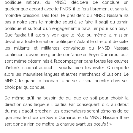
politique national du MNSD décidera de conclure un
quelconque accord avec le PNDS, il le fera librement et sans la
moindre pression. Dès lors, le président du MNSD Nassara n’a
pas à notre sens le moindre souci à se faire. Il s’agit du terrain
politique et surtout d’un engagement à travailler pour son pays.
Que faudra-t-il alors y voir que le rôle ou même la mission
dévolue à toute formation politique ? Autant le dire tout de suite,
les militants et militantes convaincus du MNSD Nassara
continuent d’avoir une grande confiance en Seyni Oumarou, puis
sont même déterminés à l’accompagner dans toutes les œuvres
d’intérêt national auquel il voudra bien les inviter. Qu’importe
alors les mauvaises langues et autres marchands d’illusions. Le
MNSD, le grand » baobab » ne se laissera orienter dans ses
choix par quiconque.
De même qu’il n’a besoin de qui que ce soit pour choisir la
direction dans laquelle il partira. Par conséquent, d’ici au début
du mois d’août prochain, les observateurs seront témoins de ce
que sera le choix de Seyni Oumarou et du MNSD Nassara. Il ne
sert donc à rien de mettre la charrue avant les bœufs ! »