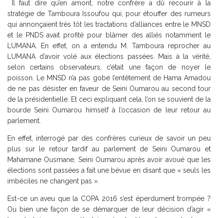
Il faut dire qu’en amont, notre confrère a dû recourir à la
stratégie de Tamboura Issoufou qui, pour étouffer des rumeurs
qui annonçaient très tôt les tractations d’alliances entre le MNSD
et le PNDS avait profité pour blâmer des alliés notamment le
LUMANA. En effet, on a entendu M. Tamboura reprocher au
LUMANA d’avoir volé aux élections passées. Mais à la vérité,
selon certains observateurs, c’était une façon de noyer le
poisson. Le MNSD n’a pas gobé l’entêtement de Hama Amadou
de ne pas désister en faveur de Seini Oumarou au second tour
de la présidentielle. Et ceci expliquant cela, l’on se souvient de la
bourde Seini Oumarou himself à l’occasion de leur retour au
parlement.
En effet, interrogé par des confrères curieux de savoir un peu
plus sur le retour tardif au parlement de Seini Oumarou et
Mahamane Ousmane, Seini Oumarou après avoir avoué que les
élections sont passées a fait une bévue en disant que « seuls les
imbéciles ne changent pas ».
Est-ce un aveu que la COPA 2016 s’est éperdument trompée ?
Ou bien une façon de se démarquer de leur décision d’agir «