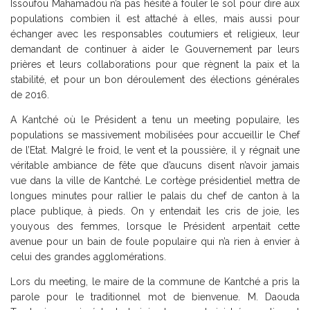
Issoufou Mahamadou n’a pas hésité à fouler le sol pour dire aux
populations combien il est attaché à elles, mais aussi pour
échanger avec les responsables coutumiers et religieux, leur
demandant de continuer à aider le Gouvernement par leurs
prières et leurs collaborations pour que règnent la paix et la
stabilité, et pour un bon déroulement des élections générales
de 2016.
A Kantché où le Président a tenu un meeting populaire, les
populations se massivement mobilisées pour accueillir le Chef
de l’Etat. Malgré le froid, le vent et la poussière, il y régnait une
véritable ambiance de fête que d’aucuns disent n’avoir jamais
vue dans la ville de Kantché. Le cortège présidentiel mettra de
longues minutes pour rallier le palais du chef de canton à la
place publique, à pieds. On y entendait les cris de joie, les
youyous des femmes, lorsque le Président arpentait cette
avenue pour un bain de foule populaire qui n’a rien à envier à
celui des grandes agglomérations.
Lors du meeting, le maire de la commune de Kantché a pris la
parole pour le traditionnel mot de bienvenue. M. Daouda