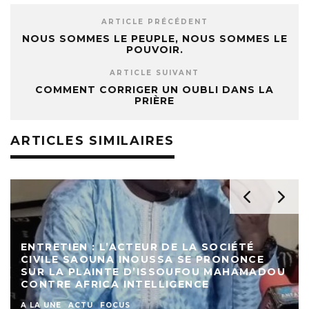
ARTICLE PRÉCÉDENT
NOUS SOMMES LE PEUPLE, NOUS SOMMES LE
POUVOIR.
ARTICLE SUIVANT
COMMENT CORRIGER UN OUBLI DANS LA
PRIÈRE
ARTICLES SIMILAIRES
ENTRETIEN : L’ACTEUR DE LA SOCIÉTÉ
CIVILE SAOUNA INOUSSA SE PRONONCE
SUR LA PLAINTE D’ISSOUFOU MAHAMADOU
CONTRE AFRICA INTELLIGENCE
A LA UNE
ACTU
FOCUS