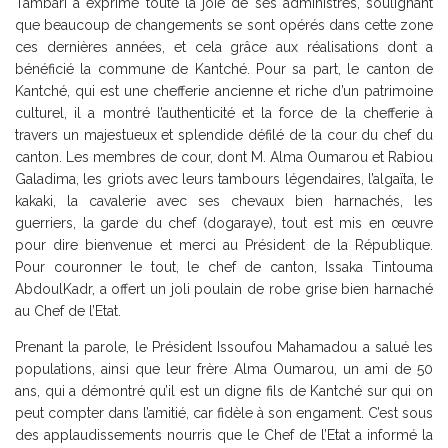
Tambari a exprimé toute la joie de ses administrés, soulignant
que beaucoup de changements se sont opérés dans cette zone
ces dernières années, et cela grâce aux réalisations dont a
bénéficié la commune de Kantché. Pour sa part, le canton de
Kantché, qui est une chefferie ancienne et riche d’un patrimoine
culturel, il a montré l’authenticité et la force de la chefferie à
travers un majestueux et splendide défilé de la cour du chef du
canton. Les membres de cour, dont M. Alma Oumarou et Rabiou
Galadima, les griots avec leurs tambours légendaires, l’algaïta, le
kakaki, la cavalerie avec ses chevaux bien harnachés, les
guerriers, la garde du chef (dogaraye), tout est mis en œuvre
pour dire bienvenue et merci au Président de la République.
Pour couronner le tout, le chef de canton, Issaka Tintouma
AbdoulKadr, a offert un joli poulain de robe grise bien harnaché
au Chef de l’Etat.
Prenant la parole, le Président Issoufou Mahamadou a salué les
populations, ainsi que leur frère Alma Oumarou, un ami de 50
ans, qui a démontré qu’il est un digne fils de Kantché sur qui on
peut compter dans l’amitié, car fidèle à son engament. C’est sous
des applaudissements nourris que le Chef de l’Etat a informé la