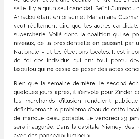
salle, il y a qu’un seul candidat, Seïni Oumar
Amadou étant en prison et Mahamane Ousmane 
veut réellement dire que les autres candidats
supercherie. Voilà donc la coalition qui se 
niveaux, de la présidentielle en passant par 
Nationale » et les élections locales. Il est in
de foi des individus qui ont tout perdu dev
Issoufou qui ne cesse de poser des actes conc
Rien que la semaine dernière, le second écha
quelques jours après, il s’envole pour Zinder 
les marchands d’illusion rendaient publique
définitivement le problème d’eau de cette local
de manque d’eau potable. Le vendredi 29 janvi
sera inaugurée. Dans la capitale Niamey, des
avec des panneaux lumineux.