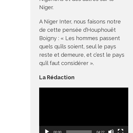
Niger.
A Niger Inter, nous faisons notre
de cette pensée d’Houphouët
Boigny : « Les hommes passent
quels qu’ils soient, seul le pays
reste et demeure, et c’est le pays
qu’il faut considérer ».
La Rédaction
Lecteur
vidéo
00:00
04:22