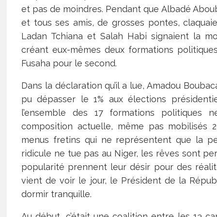
et pas de moindres. Pendant que Albadé Abou
et tous ses amis, de grosses pontes, claquaien
Ladan Tchiana et Salah Habi signaient la 
créant eux-mêmes deux formations politique
Fusaha pour le second.
Dans la déclaration qu’il a lue, Amadou Boubaca
pu dépasser le 1% aux élections présidenti
l’ensemble des 17 formations politiques n
composition actuelle, même pas mobilisés 2
menus fretins qui ne représentent que la p
ridicule ne tue pas au Niger, les rêves sont p
popularité prennent leur désir pour des réalit
vient de voir le jour, le Président de la Rép
dormir tranquille.
Au début, c’était une coalition entre les 13 ca