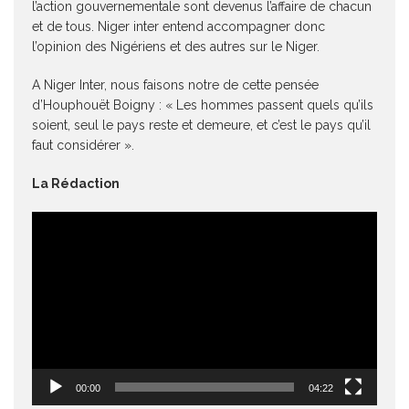
l’action gouvernementale sont devenus l’affaire de chacun
et de tous. Niger inter entend accompagner donc
l’opinion des Nigériens et des autres sur le Niger.
A Niger Inter, nous faisons notre de cette pensée
d’Houphouët Boigny : « Les hommes passent quels qu’ils
soient, seul le pays reste et demeure, et c’est le pays qu’il
faut considérer ».
La Rédaction
Lecteur
vidéo
00:00
04:22