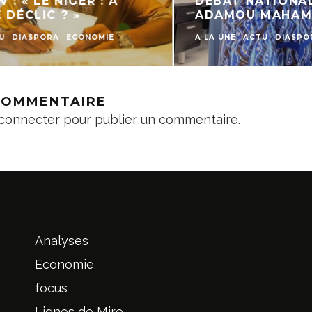
 « LE NIGER : À
DÉBAT NATIONAL »,
ÉCLIC ? »
ADAMOU MAHAMAD
DIASPORA
ECONOMIE
A LA UNE
ACTU
DIASPORA
 COMMENTAIRE
connecter
pour publier un commentaire.
Analyses
Economie
focus
Lignes de Mire