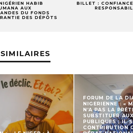
 NIGÉRIEN HABIB
BILLET : CONFIANCE
UMANA AUX
RESPONSABIL
ANDES DU FONDS
ARANTIE DES DÉPÔTS
 SIMILAIRES
FORUM DE LA DIA
NIGERIENNE : « MO
N’A PAS LA PRÉTEN
SUBSTITUER AUX P
PUBLIQUES ; IL SE
CONTRIBUTION CI