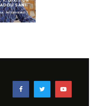
 DIXIT DR
POPULAIRE DE CHINE (APL
OU SANI
A LA UNE
ACTU
DÉFENSE ET SÉCURIT
INTERVIEWS
DIPLOMATIE