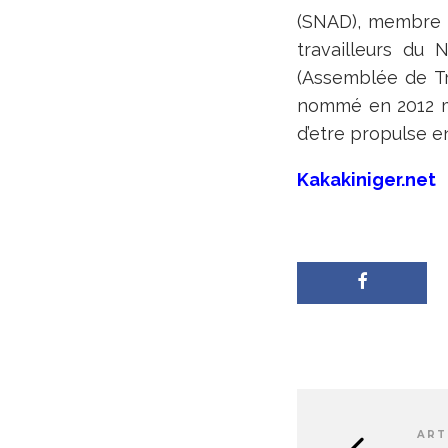
(SNAD), membre 
travailleurs du 
(Assemblée de Tr
nommé en 2012 mi
d’etre propulse e
Kakakiniger.net
ART