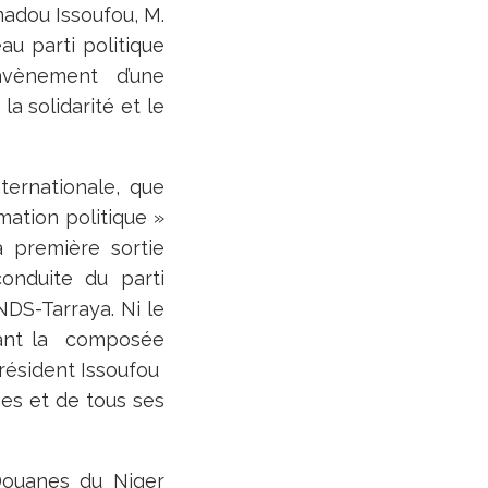
madou Issoufou, M.
u parti politique
l’avènement d’une
la solidarité et le
nternationale, que
ation politique »
a première sortie
onduite du parti
NDS-Tarraya. Ni le
vant la composée
président Issoufou
es et de tous ses
Douanes du Niger