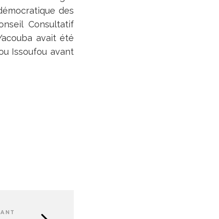
démocratique des
nseil Consultatif
Yacouba avait été
ou Issoufou avant
VANT