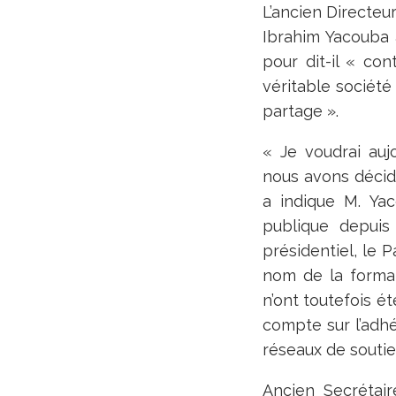
L’ancien Directeu
Ibrahim Yacouba 
pour dit-il « co
véritable société 
partage ».
« Je voudrai aujo
nous avons décid
a indique M. Yac
publique depuis
présidentiel, le 
nom de la forma
n’ont toutefois é
compte sur l’adh
réseaux de soutie
Ancien Secrétai