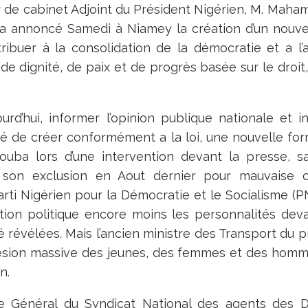
r de cabinet Adjoint du Président Nigérien, M. Maha
a annoncé Samedi à Niamey la création d’un nouvea
ntribuer à la consolidation de la démocratie et a 
de dignité, de paix et de progrès basée sur le droit, 
urd’hui, informer l’opinion publique nationale et i
é de créer conformément a la loi, une nouvelle form
ouba lors d’une intervention devant la presse, s
 son exclusion en Aout dernier pour mauvaise c
Parti Nigérien pour la Démocratie et le Socialisme (P
tion politique encore moins les personnalités de
té révélées. Mais l’ancien ministre des Transport du 
ésion massive des jeunes, des femmes et des homm
n.
re Général du Syndicat National des agents des 