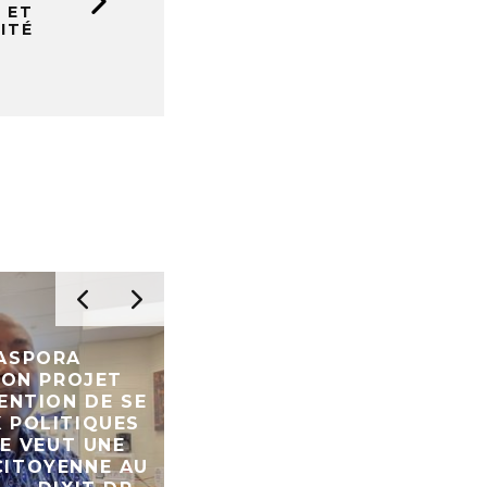
 ET
ITÉ
SPORA
N PROJET
TION DE SE
COOPERATION SINO-
OLITIQUES
NIGERIENNE : CÉLÉBRATIO
 VEUT UNE
99ÈME ANNIVERSAIRE DE 
TOYENNE AU
FONDATION DE L’ARMÉE