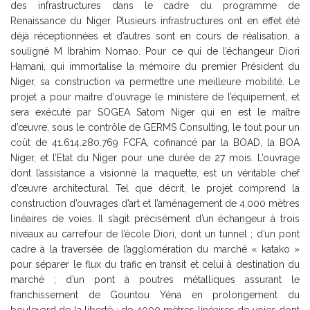
des infrastructures dans le cadre du programme de
Renaissance du Niger. Plusieurs infrastructures ont en effet été
déjà réceptionnées et d’autres sont en cours de réalisation, a
souligné M Ibrahim Nomao. Pour ce qui de l’échangeur Diori
Hamani, qui immortalise la mémoire du premier Président du
Niger, sa construction va permettre une meilleure mobilité. Le
projet a pour maitre d’ouvrage le ministère de l’équipement, et
sera exécuté par SOGEA Satom Niger qui en est le maître
d’œuvre, sous le contrôle de GERMS Consulting, le tout pour un
coût de 41.614.280.769 FCFA, cofinancé par la BOAD, la BOA
Niger, et l’Etat du Niger pour une durée de 27 mois. L’ouvrage
dont l’assistance a visionné la maquette, est un véritable chef
d’œuvre architectural. Tel que décrit, le projet comprend la
construction d’ouvrages d’art et l’aménagement de 4.000 mètres
linéaires de voies. Il s’agit précisément d’un échangeur à trois
niveaux au carrefour de l’école Diori, dont un tunnel ; d’un pont
cadre à la traversée de l’agglomération du marché « katako »
pour séparer le flux du trafic en transit et celui à destination du
marché ; d’un pont à poutres métalliques assurant le
franchissement de Gountou Yéna en prolongement du