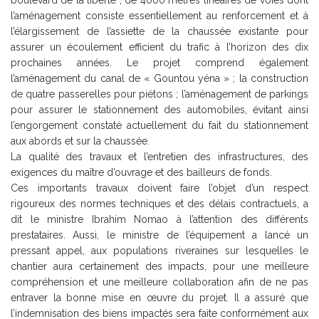
boulevard de la liberté ; de 4000 mètres linéaires de voies dont
l’aménagement consiste essentiellement au renforcement et à
l’élargissement de l’assiette de la chaussée existante pour
assurer un écoulement efficient du trafic à l’horizon des dix
prochaines années. Le projet comprend également
l’aménagement du canal de « Gountou yéna » ; la construction
de quatre passerelles pour piétons ; l’aménagement de parkings
pour assurer le stationnement des automobiles, évitant ainsi
l’engorgement constaté actuellement du fait du stationnement
aux abords et sur la chaussée.
La qualité des travaux et l’entretien des infrastructures, des
exigences du maître d’ouvrage et des bailleurs de fonds.
Ces importants travaux doivent faire l’objet d’un respect
rigoureux des normes techniques et des délais contractuels, a
dit le ministre Ibrahim Nomao à l’attention des différents
prestataires. Aussi, le ministre de l’équipement a lancé un
pressant appel, aux populations riveraines sur lesquelles le
chantier aura certainement des impacts, pour une meilleure
compréhension et une meilleure collaboration afin de ne pas
entraver la bonne mise en œuvre du projet. Il a assuré que
l’indemnisation des biens impactés sera faite conformément aux