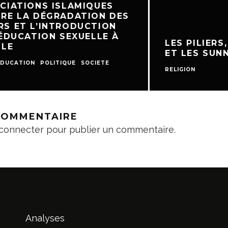
NS ISLAMIQUES
 DÉGRADATION DES
L’INTRODUCTION
TION SEXUELLE À
LES PILIERS, LES 
ET LES SUNNAHS D
N
POLITIQUE
SOCIETE
RELIGION
 COMMENTAIRE
connecter
pour publier un commentaire.
Analyses