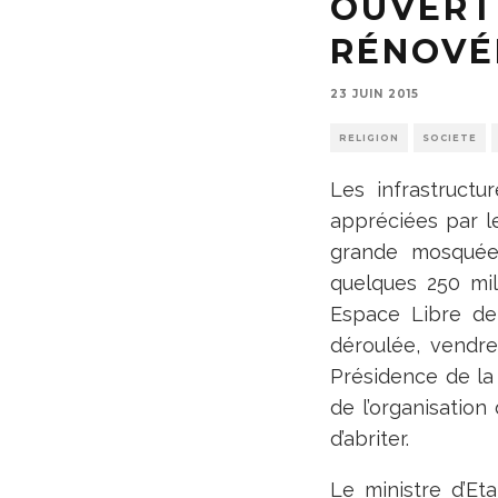
OUVERT
RÉNOVÉ
23 JUIN 2015
RELIGION
SOCIETE
Les infrastruct
appréciées par le
grande mosquée
quelques 250 mil
Espace Libre de 
déroulée, vendre
Présidence de la
de l’organisatio
d’abriter.
Le ministre d’Et