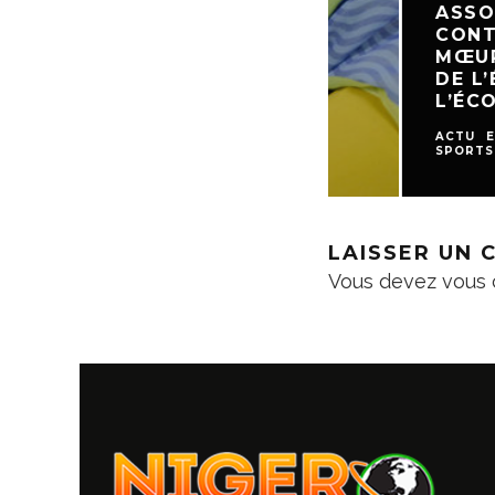
ASSOCIATIO
CONTRE LA
MŒURS ET 
DE L’ÉDUCA
L’ÉCOLE
ACTU
EDUCATIO
SPORTS
LAISSER UN
Vous devez
vous 