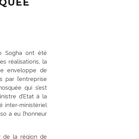
SQUÉE
so Sogha ont été
s réalisations, la
ne enveloppe de
 par l’entreprise
mosquée qui s’est
istre d’Etat à la
inter-ministériel
so a eu l’honneur
r de la région de