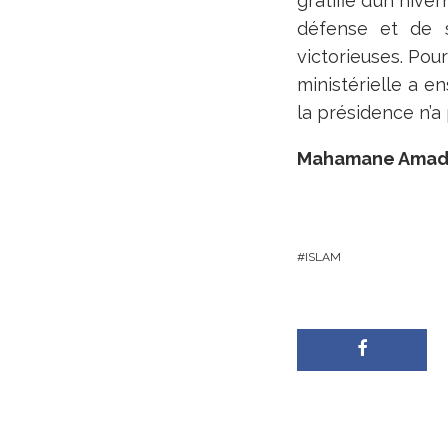
gratifie d’un hiv
défense et de 
victorieuses. Pour
ministérielle a e
la présidence n’a 
Mahamane Amad
ISLAM