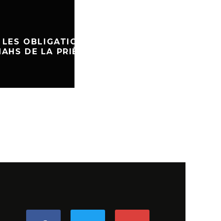
ALLAHOU AKBAR! LE
PRODUCTEUR DU FILM «FI
QUI A INSULTÉ LE PROPH
OBLIGATIONS
MOUHAMMAD SE CONVERT
E LA PRIÈRE
L’ISLAM
RELIGION