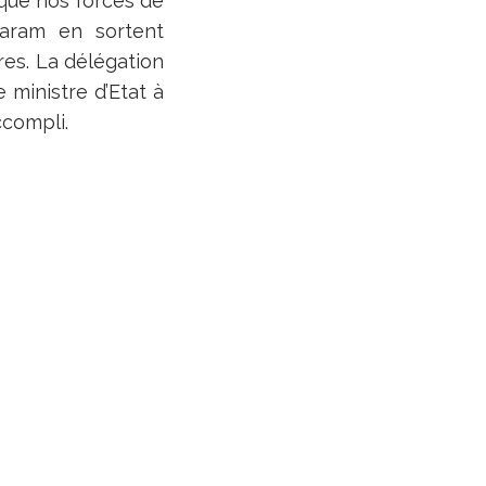
 que nos forces de
aram en sortent
ères. La délégation
 ministre d’Etat à
ccompli.