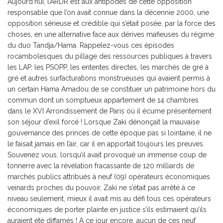
Aujourd’hui, l’ARDR est aux antipodes de cette opposition
responsable que l’on avait connue dans la décennie 2000, une
opposition sérieuse et crédible qui s’était posée, par la force des
choses, en une alternative face aux dérives mafieuses du régime
du duo Tandja/Hama. Rappelez-vous ces épisodes
rocambolesques du pillage des ressources publiques à travers
les LAP, les PSOPP, les ententes directes, les marchés de gré à
gré et autres surfacturations monstrueuses qui avaient permis à
un certain Hama Amadou de se constituer un patrimoine hors du
commun dont un somptueux appartement de 14 chambres
dans le XVI Arrondissement de Paris où il écume présentement
son séjour d’exil forcé ! Lorsque Zaki dénonçait la mauvaise
gouvernance des princes de cette époque pas si lointaine, il ne
le faisait jamais en l’air, car il en apportait toujours les preuves.
Souvenez vous, lorsqu’il avait provoqué un immense coup de
tonnerre avec la révélation fracassante de 120 milliards de
marchés publics attribués à neuf (09) opérateurs économiques
veinards proches du pouvoir, Zaki ne s’était pas arrêté à ce
niveau seulement, mieux il avait mis au défi tous ces opérateurs
économiques de porter plainte en justice s’ils estimaient qu’ils
auraient été diffamés ! A ce jour encore, aucun de ces neuf