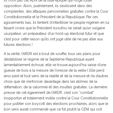
ils n’ont pas cet ADN de la lutte épique qui forge toute
opposition. Alors, puérilement, ils s’avilissent dans des
complaintes, des attaques personnelles gratuites contre la Cour
Constitutionnelle et le Président de la République. Par ces
agissements bas, ils tentent d’infantiliser le peuple nigérien en lui
faisant croire que le Président Issoufou ne serait qu’un vulgaire
usurpateur, un préparateur d’un hold-up électoral futur et que
c’est pour cette raison qu’ils ont jugé utile de ne pas aller aux
futures élections !
A la vérité, l’ARDR est à bout de souffle, tous ses plans pour
déstabiliser le régime de la Septième République ayant
lamentablement échoué, elle se trouve aujourd’hui saisie d’une
gueule de bois à la mesure de l’ivresse de la veille l Elle perd
ainsi pied et tout sens de la réalité et de la mesure et n’a d’autres
choix que de s’enfoncer davantage dans les abîmes de la
diffamation, de la calomnie et des insultes gratuites. La dernière
preuve de cet égarement de l’ARDR, c’est son ‘’combat’’
inopportun et totalement inutile contre la Cour Constitutionnelle
pour justifier son boycott des élections prochaines, alors que le
bon sens aurait commandé que ce fût plutôt la CENI qui soit