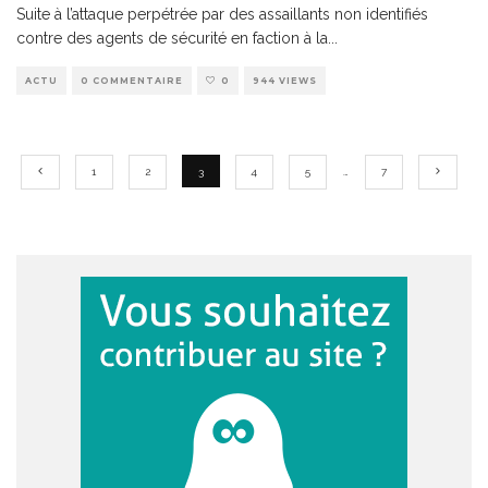
Suite à l’attaque perpétrée par des assaillants non identifiés
contre des agents de sécurité en faction à la
...
ACTU
0 COMMENTAIRE
0
944 VIEWS
1
2
3
4
5
…
7