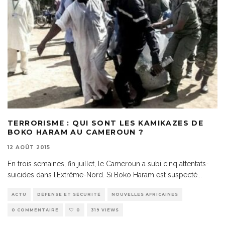
TERRORISME : QUI SONT LES KAMIKAZES DE
BOKO HARAM AU CAMEROUN ?
12 AOÛT 2015
En trois semaines, fin juillet, le Cameroun a subi cinq attentats-
suicides dans l’Extrême-Nord. Si Boko Haram est suspecté
...
ACTU
DÉFENSE ET SÉCURITÉ
NOUVELLES AFRICAINES
0 COMMENTAIRE
0
319 VIEWS