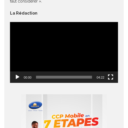
faut considérer ».
La Rédaction
Lecteur
vidéo
00:00
04:22