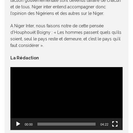
l’action gouvernementale sont devenus l’affaire de chacun
et de tous. Niger inter entend accompagner donc
l’opinion des Nigériens et des autres sur le Niger.
A Niger Inter, nous faisons notre de cette pensée
d’Houphouët Boigny : « Les hommes passent quels qu’ils
soient, seul le pays reste et demeure, et c’est le pays qu’il
faut considérer ».
La Rédaction
Lecteur
vidéo
00:00
04:22