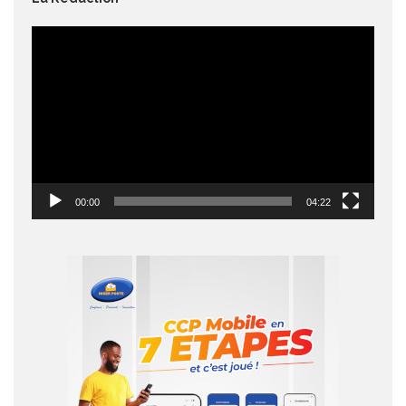
Lecteur
vidéo
00:00
04:22