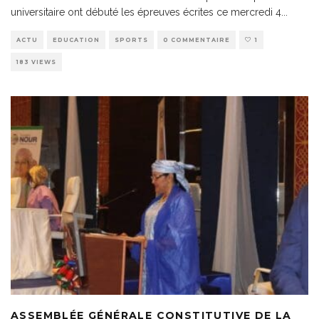
universitaire ont débuté les épreuves écrites ce mercredi 4
...
ACTU
EDUCATION
SPORTS
0 COMMENTAIRE
1
183 VIEWS
ASSEMBLÉE GÉNÉRALE CONSTITUTIVE DE LA