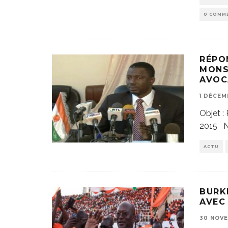
0 COMM
RÉPO
MONS
AVOC
1 DÉCEM
Objet 
2015 N
ACTU
BURK
AVEC
30 NOVE