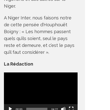
Niger.
A Niger Inter, nous faisons notre
de cette pensée d’Houphouët
Boigny : « Les hommes passent
quels qu’ils soient, seul le pays
reste et demeure, et c’est le pays
qu’il faut considérer ».
La Rédaction
Lecteur
vidéo
00:00
04:22