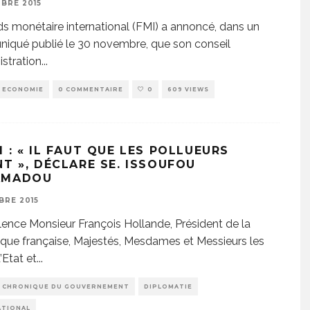
BRE 2015
s monétaire international (FMI) a annoncé, dans un
qué publié le 30 novembre, que son conseil
istration
...
ECONOMIE
0 COMMENTAIRE
0
609 VIEWS
 : « IL FAUT QUE LES POLLUEURS
NT », DÉCLARE SE. ISSOUFOU
AMADOU
BRE 2015
lence Monsieur François Hollande, Président de la
que française, Majestés, Mesdames et Messieurs les
’Etat et
...
CHRONIQUE DU GOUVERNEMENT
DIPLOMATIE
ATIONAL