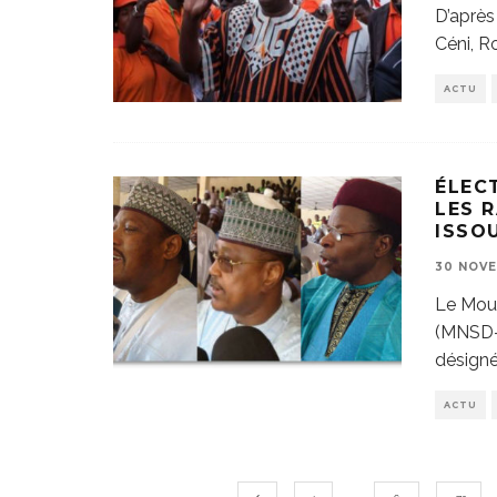
D’après
Céni, R
ACTU
ÉLEC
LES 
ISSO
30 NOVE
Le Mou
(MNSD-N
désign
ACTU