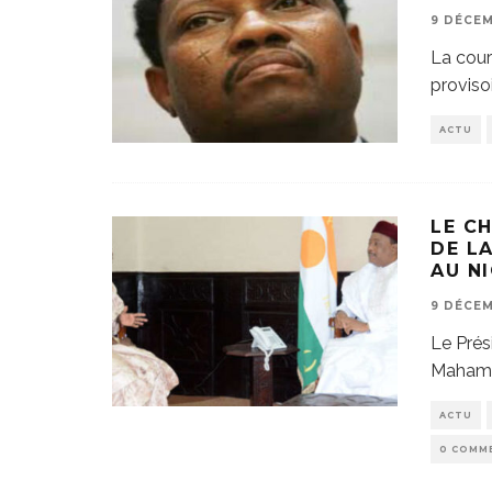
9 DÉCEM
La cour
proviso
ACTU
LE C
DE L
AU N
9 DÉCEM
Le Prés
Mahamad
ACTU
0 COMM