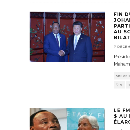
FIN 
JOHA
PART
AU S
BILA
7 DÉCEM
Préside
Mahamad
CHRONI
0
LE F
$ AU 
ÉLAR