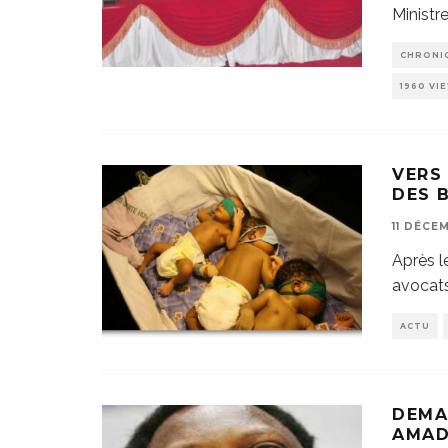
Ministr
CHRONI
1960 VI
VERS
DES 
11 DÉCE
Après l
avocat
ACTU
DEMA
AMAD