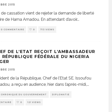
BRE 2015
 de cassation vient de rejeter la demande de liberté
ire de Hama Amadou. En attendant d’avoir
...
0 COMMENTAIRE
0
713 VIEWS
HEF DE L’ETAT REÇOIT L’AMBASSADEUR
A RÉPUBLIQUE FÉDÉRALE DU NIGERIA
IGER
BRE 2015
ident de la République, Chef de l’Etat SE. Issoufou
ou, a reçu en audience, hier dans l’après-midi,
...
CHRONIQUE DU GOUVERNEMENT
DIPLOMATIE
ENTAIRE
0
121 VIEWS