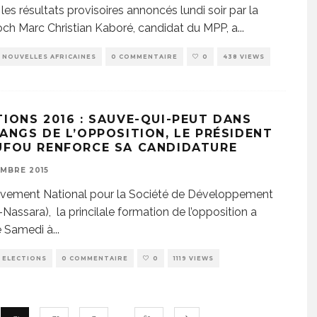
 les résultats provisoires annoncés lundi soir par la
och Marc Christian Kaboré, candidat du MPP, a
...
NOUVELLES AFRICAINES
0 COMMENTAIRE
0
438 VIEWS
TIONS 2016 : SAUVE-QUI-PEUT DANS
RANGS DE L’OPPOSITION, LE PRÉSIDENT
UFOU RENFORCE SA CANDIDATURE
MBRE 2015
vement National pour la Société de Développement
assara), la princilale formation de l’opposition a
é Samedi à
...
ELECTIONS
0 COMMENTAIRE
0
1119 VIEWS