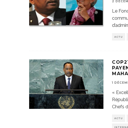
2 DÉCEM
Le Fond
communi
d’admin
ACTU
COP21
PAYE
MAH
1 DÉCEM
« Excel
Républi
Chefs d
ACTU
INTERN