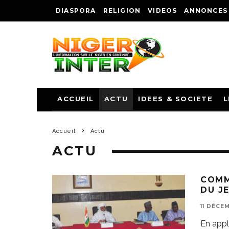
DIASPORA
RELIGION
VIDEOS
ANNONCES
ACCUEIL
ACTU
IDEES & SOCIETE
L
Accueil
Actu
ACTU
COMM
DU J
11 DÉCE
En appli