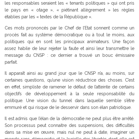
les responsables seraient les « tenants politiques » qui ont pris
le pays en « otage », « piétinant allègrement » les règles
établies par les « textes de la République ».
Ces mots prononcés par le Chef de l’Etat sonnent comme un
procès fait au système démocratique ou à tout le moins, aux
politiques qui en sont les principaux animateurs. Une façon
assez habile de leur rejeter la faute et ainsi leur transmettre le
message du CNSP : ce dernier a trouvé un bouc émissaire
parfait.
Il apparaît ainsi au grand jour que le CNSP n’a, au moins, sur
certaines questions, qu’une vision réductrice des choses. C’est
en effet, simpliste de ramener le défaut de l’atteinte de certains
objectifs de développement à la seule responsabilité du
politique. Une vision du tunnel dans laquelle semble s’être
emmuré et qui risque de le desservir dans son élan patriotique.
Il est admis que l’élan de la démocratie ne peut plus être arrêté.
Son processus peut connaitre des suspensions, des difficultés
dans sa mise en œuvre, mais nul ne peut à date, imaginer un
monde sans démocratie et la kyrielle des libertés dont elle est