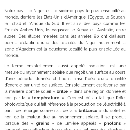
Notre pays, le Niger, est le sixième pays le plus ensoleillé au
monde, derrière les Etats-Unis d’Amérique, l’Egypte, le Soudan,
le Tchad et l’Afrique du Sud. Il est suivi des pays comme les
Emirats Arabes Unis, Madagascar, le Kenya et l’Australie, entre
autres. Des études menées dans les années 80 ont d’ailleurs
permis d’établir qu’une des localités du Niger, notamment la
zone d’Agadem est la deuxième localité la plus ensoleillée au
monde.
Le terme ensoleillement, aussi appelé insolation, est une
mesure du rayonnement solaire que reçoit une surface au cours
d’une période donnée et traduit ainsi l’idée d’une quantité
d’énergie par unité de surface. L’ensoleillement est favorisé par
la manière dont le soleil «
brille
» dans une région donnée et
non par la «
température
». Ceci est dû au fait que l’effet
photovoltaïque qui fait référence à la production de l’électricité à
partir de l’énergie solaire nait de la «
brillance
» du soleil et
non de la chaleur due au rayonnement solaire. Il se produit
lorsque des «
grains
» de lumière appelés «
photons
»
frappent une collection de cellules, excitant ainsi des électrons